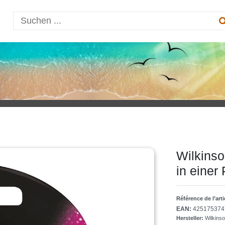
Wilkinso
in einer
Référence de l’art
EAN:
425175374
Hersteller:
Wilkin