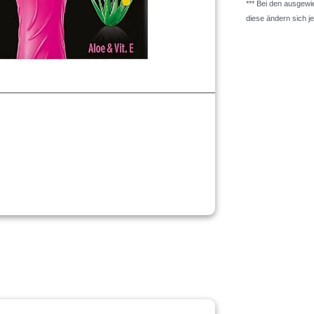
*** Bei den ausgew
diese ändern sich j