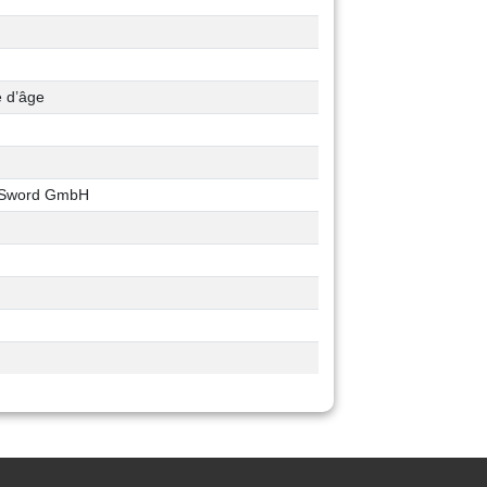
e d’âge
n Sword GmbH
m