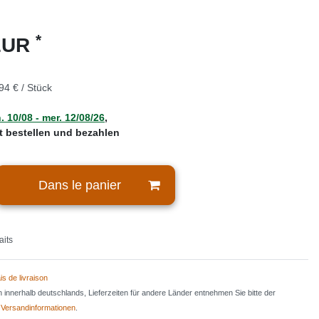
*
 EUR
94 € / Stück
. 10/08 - mer. 12/08/26
,
zt bestellen und bezahlen
Dans le panier
aits
is de livraison
en innerhalb deutschlands, Lieferzeiten für andere Länder entnehmen Sie bitte der
n
Versandinformationen
.