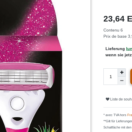
23,64
Contenu
6
Prix de base
3,
Lieferung
lun
wenn sie jet
Liste de souh
* avec TVA hors
Fra
**Gilt für Lieferung
Schaltfäche mit de