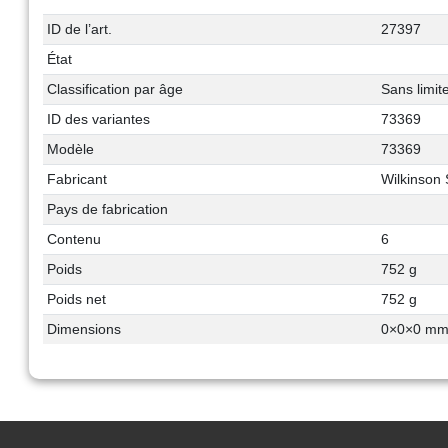
ID de l’art.
27397
État
Classification par âge
Sans limit
ID des variantes
73369
Modèle
73369
Fabricant
Wilkinso
Pays de fabrication
Contenu
6
Poids
752 g
Poids net
752 g
Dimensions
0
×
0
×
0
m