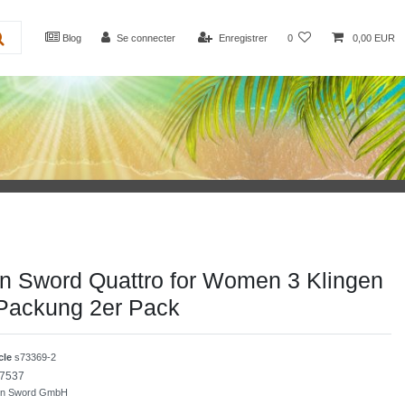
Blog
Se connecter
Enregistrer
0
0,00 EUR
n Sword Quattro for Women 3 Klingen
 Packung 2er Pack
icle
s73369-2
7537
son Sword GmbH